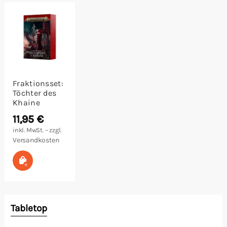
Malen/Modellbau
Rollenspiele
Sammelkartenspiele
Fraktionsset:
Töchter des
Spielzubehör
Khaine
11,95
€
Tabletop
inkl. MwSt. – zzgl.
Versandkosten
Würfel
In den Warenkorb
Tabletop