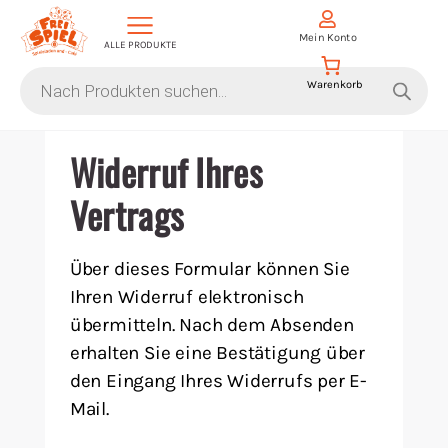
D
Mein Konto
ALLE PRODUKTE
i
Products
search
Aktion Hoher Spielwert
Widerruf Ihres
Escape Games
Vertrags
Events
Über dieses Formular können Sie
Ihren Widerruf elektronisch
Gesellschaftsspiele
übermitteln. Nach dem Absenden
erhalten Sie eine Bestätigung über
Krimi-Dinner
den Eingang Ihres Widerrufs per E-
Mail.
Living Card Games