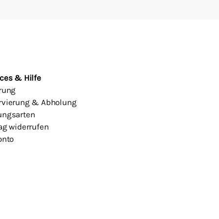
ces & Hilfe
erung
rvierung & Abholung
ungsarten
ag widerrufen
onto