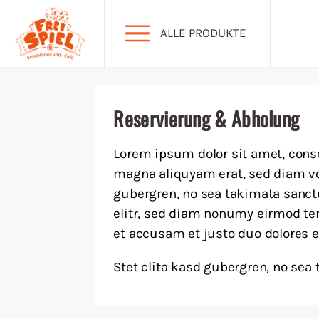
ALLE PRODUKTE
Aktion Hoher Spielwert
Reservierung & Abholung
Escape Games
Lorem ipsum dolor sit amet, conse
magna aliquyam erat, sed diam vol
Events
gubergren, no sea takimata sanct
elitr, sed diam nonumy eirmod tem
Gesellschaftsspiele
et accusam et justo duo dolores e
Krimi-Dinner
Stet clita kasd gubergren, no sea
Living Card Games