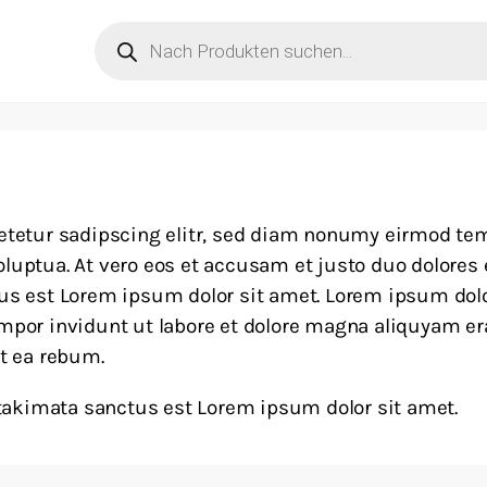
Products
search
tetur sadipscing elitr, sed diam nonumy eirmod temp
uptua. At vero eos et accusam et justo duo dolores e
us est Lorem ipsum dolor sit amet. Lorem ipsum dolo
por invidunt ut labore et dolore magna aliquyam era
t ea rebum.
 takimata sanctus est Lorem ipsum dolor sit amet.